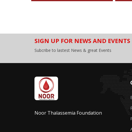
SIGN UP FOR NEWS AND EVENTS
Subcribe to lastest News & great Events
Noor Thalassemia Foundation