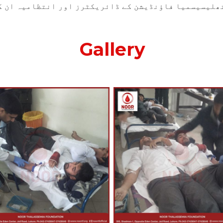
تھلیسیسمیا فاؤنڈیشن کے ڈائریکٹرز اور انتظامیہ ان کی
Gallery