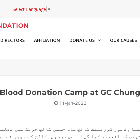
Select Language
▼
NDATION
 DIRECTORS
AFFILIATION
DONATE US
OUR CAUSES
Blood Donation Camp at GC Chun
11-Jan-2022
تمام لاہور گورنمنٹ کالج شاہ حسین کالج جونگ میں تھلی
کیمپ کا انعقاد کیا گیا ۔ اس موقع پرکالج کے بچوں نے ب