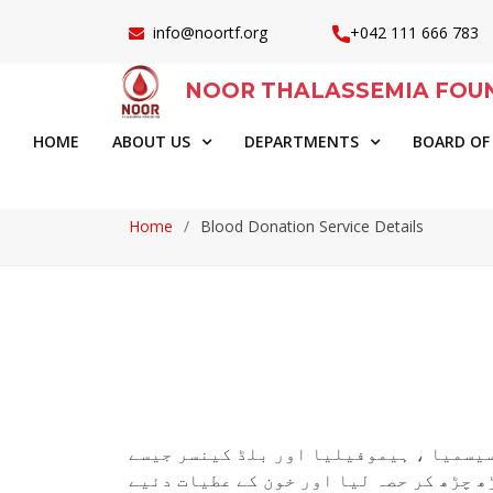
info@noortf.org
+042 111 666 783
NOOR THALASSEMIA FOU
HOME
ABOUT US
DEPARTMENTS
BOARD OF
Home
Blood Donation Service Details
سیسمیا ، ہیموفیلیا اور بلڈ کینسر جیسے
ڑھ چڑھ کر حصہ لیا اور خون کے عطیات دئیے