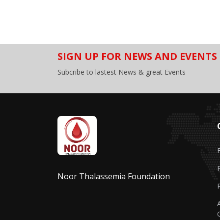
SIGN UP FOR NEWS AND EVENTS
Subcribe to lastest News & great Events
Noor Thalassemia Foundation