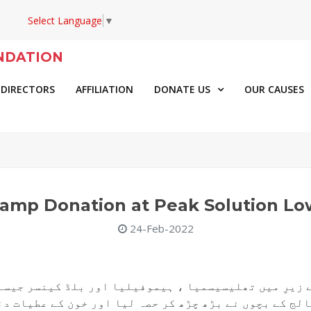
Select Language
▼
NDATION
 DIRECTORS
AFFILIATION
DONATE US
OUR CAUSES
amp Donation at Peak Solution Lo
24-Feb-2022
زیرِ میں تھلیسیسمیا ، ہیموفیلیا اور بلڈ کینسر جیسے ج
لج کے بچوں نے بڑھ چڑھ کر حصہ لیا اور خون کے عطیات دئ