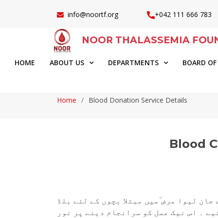
info@noortf.org
+042 111 666 783
NOOR THALASSEMIA FOU
HOME
ABOUT US
DEPARTMENTS
BOARD OF
Home
Blood Donation Service Details
Blood C
ان لیوا مرض ٘میں مبتلا بچوں کے لئے بلڈ
یے ۔ اس نیک عمل کو سرانجام دینے پر نور