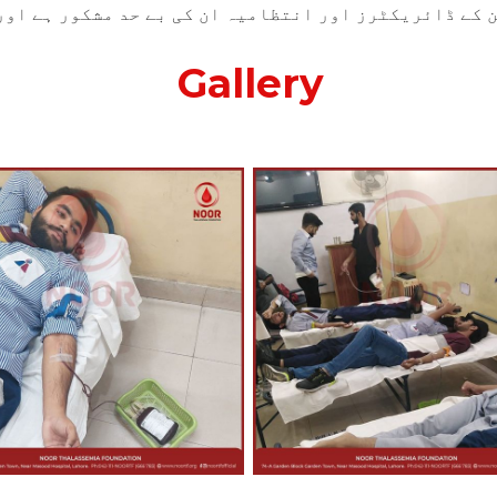
کے ڈائریکٹرز اور انتظامیہ ان کی بے حد مشکور ہے اور 
Gallery