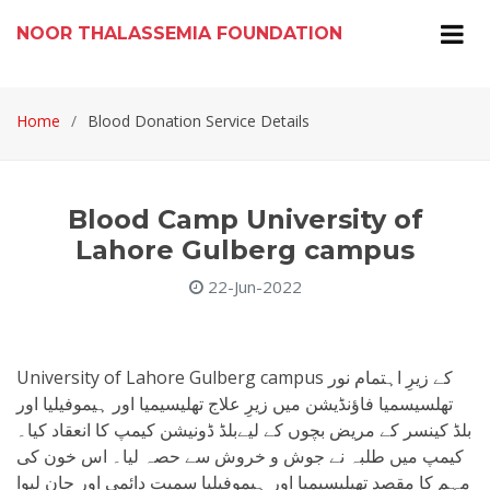
NOOR THALASSEMIA FOUNDATION
Home
Blood Donation Service Details
Blood Camp University of
Lahore Gulberg campus
22-Jun-2022
University of Lahore Gulberg campus کے زیرِ اہتمام نور
تھلسیسمیا فاؤنڈیشن میں زیرِ علاج تھلیسیمیا اور ہیموفیلیا اور
بلڈ کینسر کے مریض بچوں کے لیےبلڈ ڈونیشن کیمپ کا انعقاد کیا۔
کیمپ میں طلبہ نے جوش و خروش سے حصہ لیا۔ اس خون کی
مہم کا مقصد تھیلیسیمیا اور ہیموفیلیا سمیت دائمی اور جان لیوا