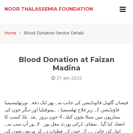
NOOR THALASSEMIA FOUNDATION
Home
Blood Donation Service Details
Blood Donation at Faizan
Madina
27-Jun-2022
فیضان گلوبل فائونڈیشن کی جانب سے پھر ایک دفعہ نورتھلیسیمیا
فاؤنڈیشن کے زیرِعلاج تھلسیمیا ، ہیموفیلیا اور دیگر خون کی
بیماریوں میں مبتلا بچوں کیلئے 4 جون بروز ہفتہ بلڈ کیمپ کا
انعقاد کیا گیا۔ بمقام : ڈرائی پورٹ مغل پورہ لاہور آپ سب سے
اپیل کی جاتی ہے کہ خون کے عطیات دے کر مریض بچوں کی