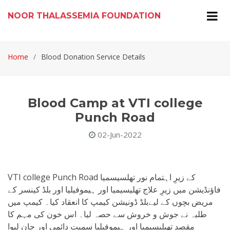
NOOR THALASSEMIA FOUNDATION
Home
Blood Donation Service Details
Blood Camp at VTI college
Punch Road
02-Jun-2022
VTI college Punch Road کے زیرِ اہتمام نور تھلسیسمیا
فاؤنڈیشن میں زیرِ علاج تھلیسیمیا اور ہیموفیلیا اور بلڈ کینسر کے
مریض بچوں کے لیےبلڈ ڈونیشن کیمپ کا انعقاد کیا۔ کیمپ میں
طلبہ نے جوش و خروش سے حصہ لیا۔ اس خون کی مہم کا
مقصد تھیلیسیمیا اور ہیموفیلیا سمیت دائمی اور جان لیوا