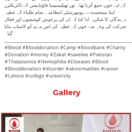
کے لیے خون جمع کرنا تھا۔ نور تھیلیسیمیا فاؤنڈیشن کے ڈائریکٹرز
اینڈ مینجمنٹ نے یونیورسٹی انتظامیہ، تمام طلباء کے عطیہ
دہندگان کا شکریہ ادا کیا کہ ان کی پرجوش کوششوں اور فعال
شرکت کی وجہ سے خون کے عطیہ کی اس مہم کو کامیاب بنایا
گیا۔
_____________________________________________________________
#Blood #Blooddonation #Camp #Bloodbank #Charity
#Donation #money #Zakat #savelive #Pakistan
#Thalassemia #Hemophilia #Diseases #Blood
#Blooddonation #disorder #abnormalities #cancer
#Lahore #college #university
Gallery