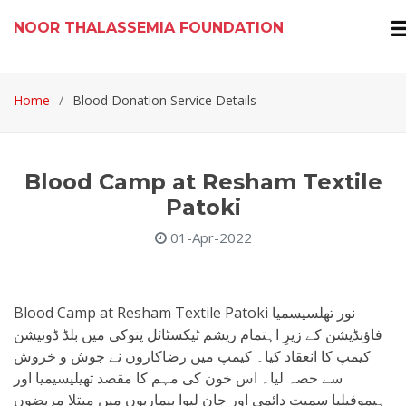
NOOR THALASSEMIA FOUNDATION
Home
Blood Donation Service Details
Blood Camp at Resham Textile
Patoki
01-Apr-2022
Blood Camp at Resham Textile Patoki نور تھلسیسمیا
فاؤنڈیشن کے زیرِ اہتمام ریشم ٹیکسٹائل پتوکی میں بلڈ ڈونیشن
کیمپ کا انعقاد کیا۔ کیمپ میں رضاکاروں نے جوش و خروش
سے حصہ لیا۔ اس خون کی مہم کا مقصد تھیلیسیمیا اور
ہیموفیلیا سمیت دائمی اور جان لیوا بیماریوں میں مبتلا مریضوں