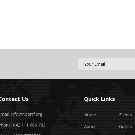
Contact Us
Quick Links
Email: info@noortf.org
Home
Events
Phone: 042 111 666 783
About
Gallery