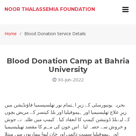
NOOR THALASSEMIA FOUNDATION
Home
Blood Donation Service Details
Blood Donation Camp at Bahria
University
30-Jun-2022
بحریہ یونیورسٹی کے زیرِ اہتمام نور تھلسیسمیا فاؤنڈیشن میں
زیرِ علاج تھلیسیمیا اور ہیموفیلیا اور بلڈ کینسر کے مریض بچوں
کے لیےبلڈ ڈونیشن کیمپ کا انعقاد کیا۔ کیمپ میں طلبہ نے جوش
و خروش سے حصہ لیا۔ اس خون کی مہم کا مقصد تھیلیسیمیا
اور ہیموفیلیا سمیت دائمی اور جان لیوا بیماریوں میں مبتلا