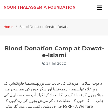
NOOR THALASSEMIA FOUNDATION
Home
Blood Donation Service Details
Blood Donation Camp at Dawat-
e-Islami
27-Jul-2022
دعوتِ اسلامی مریدکے کی جانب سے نورتھلیسیمیا فاؤنڈیشن کے
زیرِعلاج تھلسیمیا ، ہیموفیلیا اور دیگر خون کی بیماریوں میں
مبتلا بچوں کیلئے بلڈ کیمپ کا انعقاد کیا گیا۔ آپ سب سے اپیل کی
جاتی ہے کہ خون کے عطیات دے کر مریض بچوں کی زندگیوں کے
چراغ روشن رکھنے میں مدد گار بنائیں FGRF - A Welfare