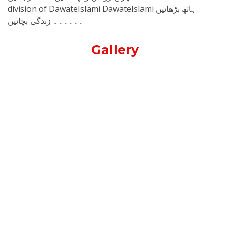
division of DawateIslami DawateIslami ہاتھ بڑھائیں
۔۔۔۔۔۔ زندگی بچائیں
Gallery