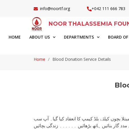
info@noortf.org
+042 111 666 783
NOOR THALASSEMIA FOU
HOME
ABOUT US
DEPARTMENTS
BOARD OF
Home
Blood Donation Service Details
Blo
تلا بچوں کیلئے بلڈ کیمپ کا انعقاد کیا گیا۔ آپ سب
 گار بنائیں ہاتھ بڑھائیں ۔۔۔۔۔۔ زندگی بچائیں