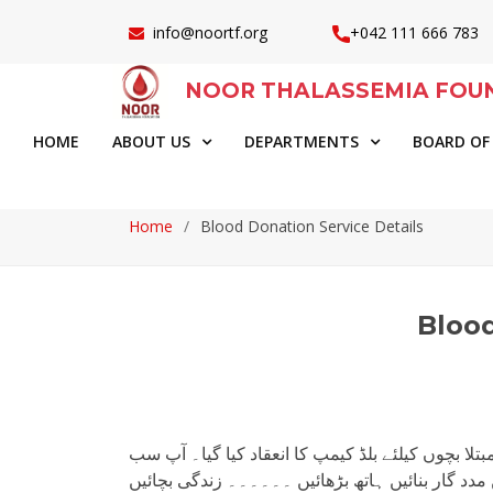
info@noortf.org
+042 111 666 783
NOOR THALASSEMIA FOU
HOME
ABOUT US
DEPARTMENTS
BOARD OF
Home
Blood Donation Service Details
Blood
تلا بچوں کیلئے بلڈ کیمپ کا انعقاد کیا گیا۔ آپ سب
 گار بنائیں ہاتھ بڑھائیں ۔۔۔۔۔۔ زندگی بچائیں