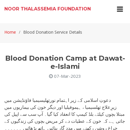
NOOR THALASSEMIA FOUNDATION
Home
Blood Donation Service Details
Blood Donation Camp at Dawat-
e-Islami
07-Mar-2023
دعوتِ اسلامی کے زیر اہتمام نورتھلیسیمیا فاؤنڈیشن میں
زیرِعلاج تھلسیمیا ، ہیموفیلیا اور دیگر خون کی بیماریوں میں
مبتلا بچوں کیلئے بلڈ کیمپ کا انعقاد کیا گیا۔ آپ سب سے اپیل کی
جاتی ہے کہ خون کے عطیات دے کر مریض بچوں کی زندگیوں کے
چراغ روشن رکھنے میں مدد گار بنائیں ہاتھ بڑھائیں ۔۔۔۔۔۔